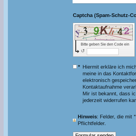
Bitte geben Sie den Code ein
↺
*
Hiermit erkläre ich mic
meine in das Kontaktfo
elektronisch gespeiche
Kontaktaufnahme verarb
Mir ist bekannt, dass i
jederzeit widerrufen ka
Hinweis
: Felder, die mit
*
Pflichtfelder.