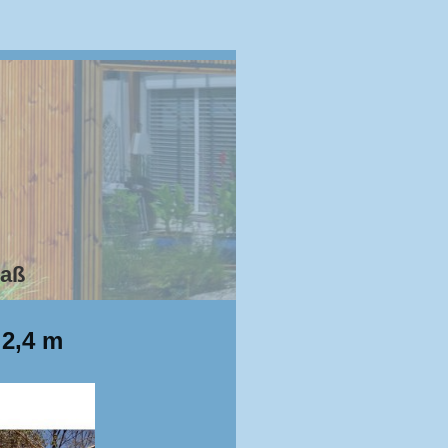
Maß
 2,4 m