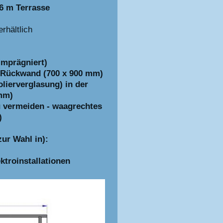
,6 m Terrasse
rhältlich
imprägniert)
er Rückwand (700 x 900 mm)
olierverglasung) in der
mm)
zu vermeiden - waagrechtes
)
ur Wahl in):
troinstallationen