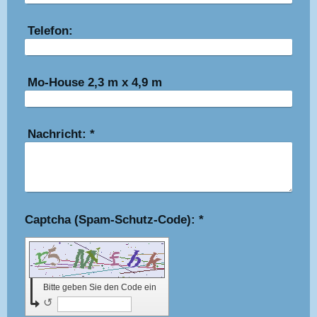
Telefon:
Mo-House 2,3 m x 4,9 m
Nachricht:
*
Captcha (Spam-Schutz-Code): *
Bitte geben Sie den Code ein
↺