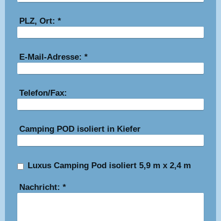
PLZ, Ort:
*
E-Mail-Adresse:
*
Telefon/Fax:
Camping POD isoliert in Kiefer
Luxus Camping Pod isoliert 5,9 m x 2,4 m
Nachricht:
*