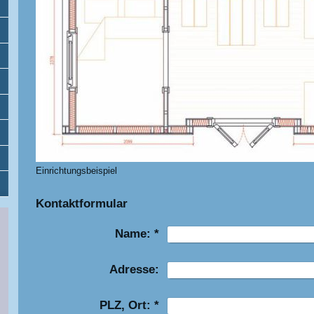
Einrichtungsbeispiel
Kontaktformular
Name:
*
Adresse:
PLZ, Ort:
*