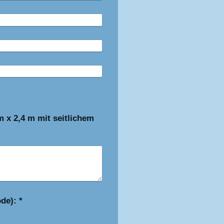
 x 2,4 m mit seitlichem
Captcha (Spam-Schutz-Code): *