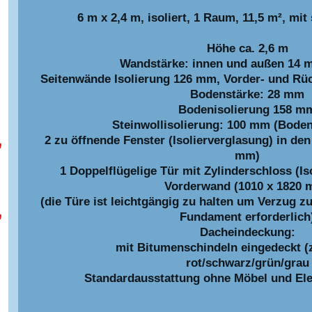
6 m x 2,4 m, isoliert, 1 Raum, 11,5 m², mi
Höhe ca. 2,6 m
Wandstärke: innen und außen 14 m
Seitenwände Isolierung 126 mm, Vorder- und Rü
Bodenstärke: 28 mm
Bodenisolierung 158 m
Steinwollisolierung: 100 mm (Bode
2 zu öffnende Fenster (Isolierverglasung) in de
m
mm)
1 Doppelflügelige Tür mit Zylinderschloss (Is
Vorderwand (1010 x 1820 
(die Türe ist leichtgängig zu halten um Verzug 
Fundament erforderlich
m
Dacheindeckung:
mit Bitumenschindeln eingedeckt (z
rot/schwarz/grün/grau
Standardausstattung ohne Möbel und Elek