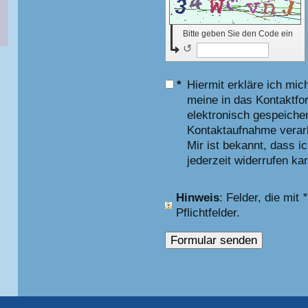
Bitte geben Sie den Code ein
↺
*
Hiermit erkläre ich mic
meine in das Kontaktfo
elektronisch gespeiche
Kontaktaufnahme verarb
Mir ist bekannt, dass i
jederzeit widerrufen ka
Hinweis
: Felder, die mit
*
Pflichtfelder.