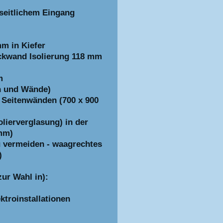
t seitlichem Eingang
m in Kiefer
ckwand Isolierung 118 mm
m
n und Wände)
n Seitenwänden (700 x 900
olierverglasung) in der
mm)
zu vermeiden - waagrechtes
)
ur Wahl in):
troinstallationen