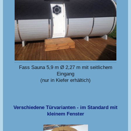
Fass Sauna 5,9 m Ø 2,27 m mit seitlichem
Eingang
(nur in Kiefer erhältich)
Verschiedene Türvarianten - im Standard mit
kleinem Fenster