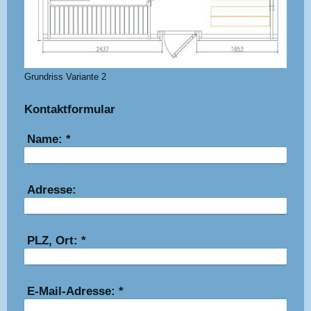
Grundriss Variante 2
Kontaktformular
Name:
*
Adresse:
PLZ, Ort:
*
E-Mail-Adresse:
*