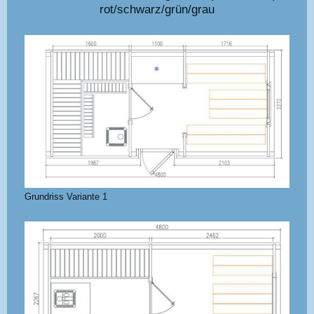
rot/schwarz/grün/grau
Grundriss Variante 1