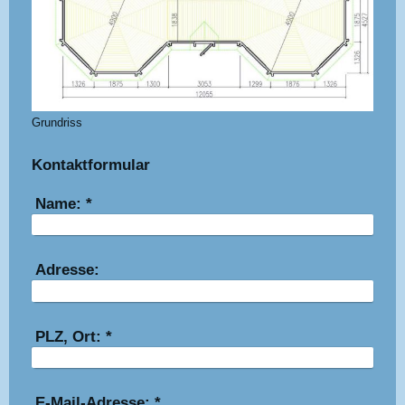
Grundriss
Kontaktformular
Name:
*
Adresse:
PLZ, Ort:
*
E-Mail-Adresse:
*