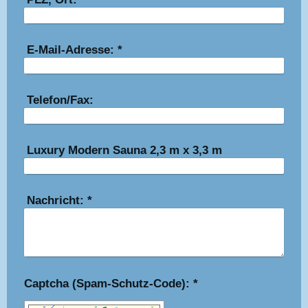
E-Mail-Adresse:
*
Telefon/Fax:
Luxury Modern Sauna 2,3 m x 3,3 m
Nachricht:
*
Captcha (Spam-Schutz-Code): *