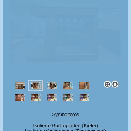
Symbolfotos
Isolierte Bodenplatten (Kiefer)
Isolierte Wandpaneele (Thermowood)