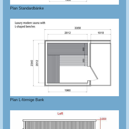
Plan Standardbänke
Plan L-förmige Bank