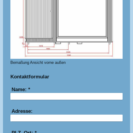
Bemaßung Ansicht vorne außen
Kontaktformular
Name:
*
Adresse:
PLZ, Ort:
*