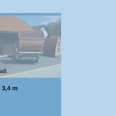
Maß
 3,4 m