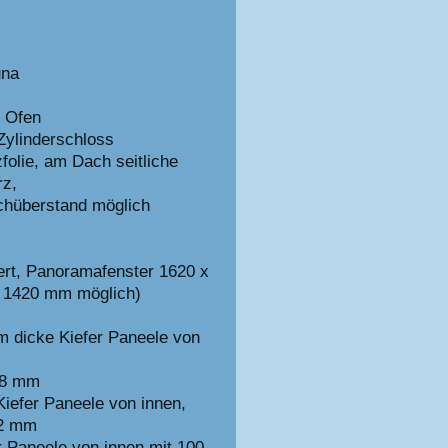
una
n Ofen
 Zylinderschloss
folie, am Dach seitliche
rz,
chüberstand möglich
iert, Panoramafenster 1620 x
x 1420 mm möglich)
 dicke Kiefer Paneele von
58 mm
efer Paneele von innen,
42 mm
 Paneele von innen mit 100