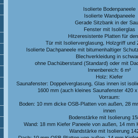
Isolierte Bodenpaneele
Isolierte Wandpaneele
Gerade Sitzbank in der Sa
Fenster mit Isolierglas
Hitzeresistente Platten für de
Tür mit Isolierverglasung, Holzgriff und
Isolierte Dachpaneele mit bitumenhaltiger Schutz
Blechverkleidung in schwa
ohne Dachüberstand (Standard) oder mit Da
Innenbereich: 6 m²
Holz: Kiefer
Saunafenster: Doppelverglasung, Glas innen ist isol
1600 mm (auch kleines Saunafenster 420 
Vorraum:
Boden: 10 mm dicke OSB-Platten von außen, 28 mm
innen
Bodenstärke mit Isolierung 1
Wand: 18 mm Kiefer Paneele von außen, 14 mm Ki
Wandstärke mit Isolierung 1
Dach: 10 mm OSB-Platten von außen, 14 mm Kiefer