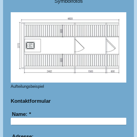
Symbolfotos
Aufteilungsbeispiel
Kontaktformular
Name:
*
Adresse: